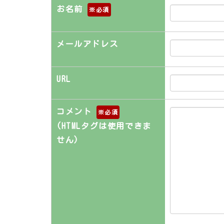
お名前
※
メールアドレス
URL
コメント
※
(HTMLタグは使用できま
せん)